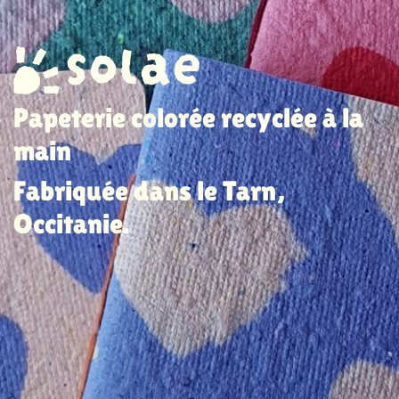
Papeterie colorée recyclée à la
main
Fabriquée dans le Tarn,
Occitanie.